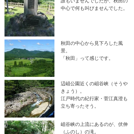
誰もいませんでしたが、秋田の
中心で何も叫びませんでした。
秋田の中心から見下ろした風
景。
「秋田」って感じです。
辺岨公園近くの岨谷峡（そうや
きょう）。
江戸時代の紀行家・菅江真澄も
立ち寄ったそう。
岨谷峡の上流にあるのが、伏伸
（ふのし）の滝。